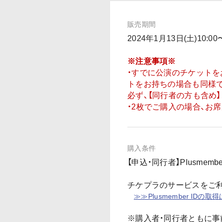
販売期間
2024年1月13日(土)10
※注意事項※
・すでに公演のチケット
トをお持ちの場合も同様
必ず、【同行者の方も含め
・2枚でご購入の場合、お
購入条件
【申込・同行者】Plusmemb
チケプラのサービスをご利用
≫≫Plusmember IDの取
※購入者・同行者ともに事