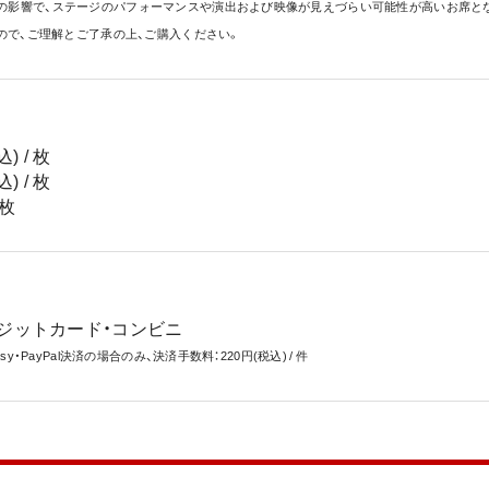
の影響で、ステージのパフォーマンスや演出および映像が見えづらい可能性が高いお席とな
ので、ご理解とご了承の上、ご購入ください。
 / 枚
 / 枚
 枚
ジットカード・コンビニ
y・PayPal決済の場合のみ、決済手数料：220円(税込) / 件