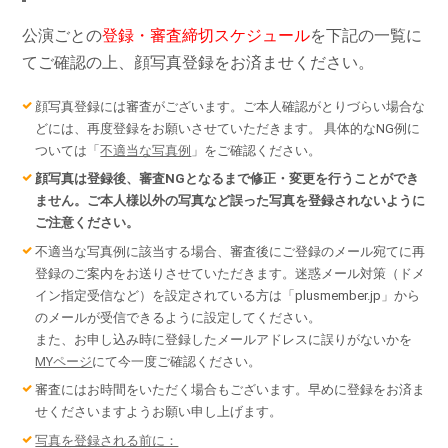
公演ごとの
登録・審査締切スケジュール
を下記の一覧に
てご確認の上、顔写真登録をお済ませください。
顔写真登録には審査がございます。ご本人確認がとりづらい場合な
どには、再度登録をお願いさせていただきます。 具体的なNG例に
ついては「
不適当な写真例
」をご確認ください。
顔写真は登録後、審査NGとなるまで修正・変更を行うことができ
ません。ご本人様以外の写真など誤った写真を登録されないように
ご注意ください。
不適当な写真例に該当する場合、審査後にご登録のメール宛てに再
登録のご案内をお送りさせていただきます。迷惑メール対策（ドメ
イン指定受信など）を設定されている方は「plusmember.jp」から
のメールが受信できるように設定してください。
また、お申し込み時に登録したメールアドレスに誤りがないかを
MYページ
にて今一度ご確認ください。
審査にはお時間をいただく場合もございます。早めに登録をお済ま
せくださいますようお願い申し上げます。
写真を登録される前に：