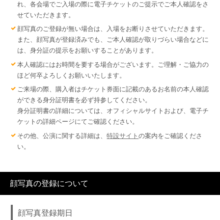
れ、各会場でご入場の際に電子チケットのご提示でご本人確認をさ
せていただきます。
顔写真のご登録が無い場合は、入場をお断りさせていただきます。
また、顔写真が登録済みでも、ご本人確認が取りづらい場合などに
は、身分証の提示をお願いすることがあります。
本人確認にはお時間を要する場合がございます。ご理解・ご協力の
ほど何卒よろしくお願いいたします。
ご来場の際、購入者はチケット券面に記載のあるお名前の本人確認
ができる身分証明書を必ず持参してください。
身分証明書の詳細については、オフィシャルサイトおよび、電子チ
ケットの詳細ページにてご確認ください。
その他、公演に関する詳細は、
特設サイト
の案内をご確認くださ
い。
顔写真の登録について
顔写真登録期日