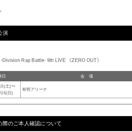
ら
公演
ision Rap Battle- 9th LIVE 《ZERO OUT》
演日
会 場
/15(土)〜
有明アリーナ
/16(日)
の際のご本人確認について