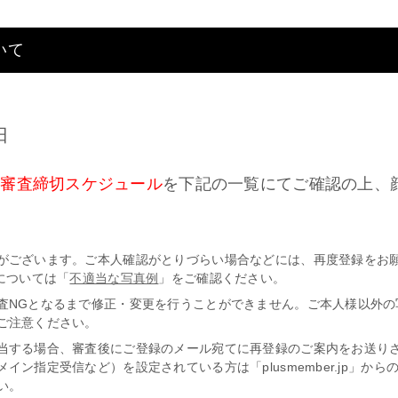
いて
日
・審査締切スケジュール
を下記の一覧にてご確認の上、
がございます。ご本人確認がとりづらい場合などには、再度登録をお
については「
不適当な写真例
」をご確認ください。
査NGとなるまで修正・変更を行うことができません。ご本人様以外の
ご注意ください。
当する場合、審査後にご登録のメール宛てに再登録のご案内をお送り
イン指定受信など）を設定されている方は「plusmember.jp」か
い。