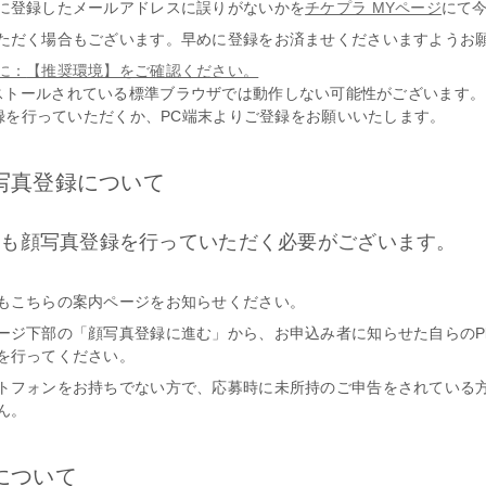
に登録したメールアドレスに誤りがないかを
チケプラ MYページ
にて
ただく場合もございます。早めに登録をお済ませくださいますようお
に：
【推奨環境】をご確認ください。
.xにインストールされている標準ブラウザでは動作しない可能性がございます
録を行っていただくか、PC端末よりご登録をお願いいたします。
写真登録について
にも顔写真登録を行っていただく必要がございます。
もこちらの案内ページをお知らせください。
ジ下部の「顔写真登録に進む」から、お申込み者に知らせた自らのPlusm
を行ってください。
トフォンをお持ちでない方で、応募時に未所持のご申告をされている
ん。
について