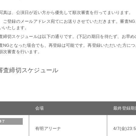
写真は、公演日が近い方から優先して順次審査を行ってまいります。
、ご登録のメールアドレス宛てにお送りさせていただきます。審査NG
いいたします。
査締切スケジュールは以下の通りです。(下記の期日を待たず、お早め
査NGとなった場合でも、再登録は可能です。再登録いただいた方につ
順次審査を行います。
審査締切スケジュール
会場
最終登録期
終了
有明アリーナ
4/7(金)23
〜