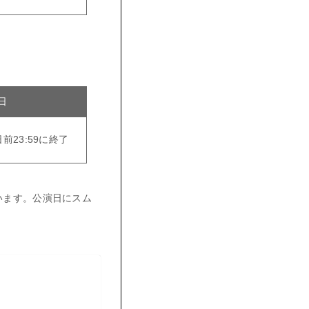
日
前23:59に終了
います。公演日にスム