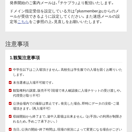
発券開始のご案内メールは、「チケプラ」より配信いたします。
ドメイン指定受信を設定している方は「plusmember.jp」からのメ
ールが受信できるように設定してください。また迷惑メールの設
定等
こちら
をご参照の上、見直しをお願いいたします。
注意事項
1.観覧注意事項
中学生以下はご入場頂けません。高校生は学生服での入場を固くお断りいた
します。
未当選者は入場不可能です。
観覧権利の譲渡、販売不可（現場で本人確認後に入場チケットの受け渡しや、
代理受け取り不可）
公演会場内での撮影は禁止です。発見した場合、即時にデータの没収・ご退
場頂きます。（再入場不可）
収録開始から終了まで、途中入退場は出来ません。（お手洗いの利用が制限さ
れるため、予めご了承下さい。）
当日、公演の開始・終了時間は、現場の状況によって変更になる場合がござい