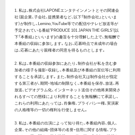
1. 私は、株式会社LAPONEエンタテインメントとその関連会
社（親企業、子会社、提携業者など、以下「制作会社」といいま
す）が制作し、Lemino,YouTube等での配信やテレビ放送等が
予定されている番組”PRODUCE 101 JAPAN THE GIRLS”(以
下「本番組」といいます)の趣旨を十分理解した上で、無報酬で
本番組の収録に参加します。なお、応募時点で未成年の場合
は、応募にあたり親権者の同意を得るものとします。
2. 私は、本番組の収録参加にあたり、制作会社が私を含む参
加者の様子を撮影・収録し、本番組及び本番組の宣伝等に利用
することを承諾します。また、制作会社又は制作会社が指定
する第三者が、期間・地域の制限なく、本番組を保存、放送、再
放送、ビデオグラム化、インターネット送信その他将来開発さ
れるすべての態様により利用することを無報酬にて承諾し、
これらの利用にあたっては、肖像権、プライバシー権、実演家
の人格権等の一切の権利を行使しません。
3. 私は、本番組の出演によって知り得た、本番組内容、個人、
企業、その他の組織・団体等の名誉・信用に関する情報、プラ