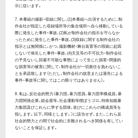
示に従います。
7. 本番組の撮影・収録に関し、(1)本番組へ出演するために、制
作会社が指定した収録場所等の集合場所へ自ら移動している
際に発生した事件・事故、(2)私が制作会社の指示を守らなか
ったために発生した事件・事故、(3)収録に関する制作会社の
指示とは無関係に、かつ、撮影機材・舞台装置等の瑕疵に起因
しないで発生した事件・事故、(4)天災等の不可抗力・制作会社
の予見ないし回避不可能な事態によって生じた損害・間接的
な損害等の被害に関して、制作会社が一切責任を負わないこ
とを承諾致します（ただし、制作会社の故意または過失による
事件・事故等に関してはこの限りではありません）。
8. 私は、反社会的勢力（暴力団、暴力団員、暴力団準構成員、暴
力団関係企業、総会屋等、社会運動等標ぼうゴロ、特殊知能暴
力集団及びこれらに準ずる団体、並びにこれらの構成員等を
指します。以下、同様とします。）に該当せず、また、これら反
社会的勢力との間で社会的に非難されるべき関係を有してい
ないことを保証します。