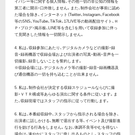
イバシー等に関する個人情報、その他一切の非公知の情報を
第三者に開示・口外致しません。また、制作会社が事前に認め
た場合を除き、インターネット（Twitter、Instagram、Facebook
等のSNS、YouTube、TikTok、17LIVE等の動画配信サイト、Ｈ
Ｐ・ブログ・掲示板、LINE等を含む）を用いて収録参加に伴っ
て見聞きした情報を一切開示しません。
4. 私は、収録参加にあたり、デジタルカメラなどの撮影・録
音・録画機器で収録会場および出演者の写真・動画・音声を一
切撮影、録音しないことを誓約します。
※収録会場には、デジタルカメラ等の撮影・録音・録画機器及
び通信機器の一切を持ち込むことが出来ません。
5. 私は、制作会社が決定する収録スケジュールならびに撮
影・ＶＴＲ構成等あらゆる演出に関する条件に従います。ま
た、収録現場ではスタッフの指示に従って行動します。
6. 私は、本番組収録中、スタッフから指示される場合を除き、
出演者に話しかける、無断で退出する等、イベント及び撮影進
行を妨げる行為をしません。なお、体調不良等やむを得ない
場合は、速やかにスタッフに申し出るものとし、スタッフの指