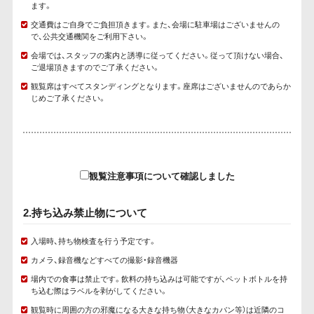
ます。
交通費はご自身でご負担頂きます。また、会場に駐車場はございませんの
で、公共交通機関をご利用下さい。
会場では、スタッフの案内と誘導に従ってください。従って頂けない場合、
ご退場頂きますのでご了承ください。
観覧席はすべてスタンディングとなります。座席はございませんのであらか
じめご了承ください。
観覧注意事項について確認しました
2.持ち込み禁止物について
入場時、持ち物検査を行う予定です。
カメラ、録音機などすべての撮影・録音機器
場内での食事は禁止です。飲料の持ち込みは可能ですが、ペットボトルを持
ち込む際はラベルを剥がしてください。
観覧時に周囲の方の邪魔になる大きな持ち物（大きなカバン等）は近隣のコ