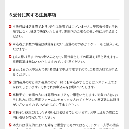
6.受付に関する注意事項
本先行は抽選販売であり、受付は先着ではございません。座席番号等も申込
順ではなく、抽選で決定いたします。期間内のご都合の良い時にお申込みく
ださい。
申込者が多数の場合は抽選を行ない、当選の方のみがチケットをご購入いた
だけます。
お1人様、1回までのお申込みとなり、同行者としての応募も1回と数えます。
重複応募は無効といたしますので、ご注意ください。
また、1回のお申込みで第4希望まで申込可能ですので、ご希望の順でお申込
みください。
国内会員の方と海外会員の方が一緒にお申込みすることはシステム上でき
かねてしまいます。それぞれお申込みをお願いいたします。
車椅子でご来場の方には専用のエリアをご用意いたします。対象の方は、お
申し込みの際に専用フォームにチェックを入れてください。座席数には限り
がございますので、あらかじめご了承ください。
車椅子1名様に対し、付き添いは1名様までとなります。お申し込みの際にご
同行者様を指定してください。
本先行は優先的によいお席をご用意するものではなく、チケット入手の機会