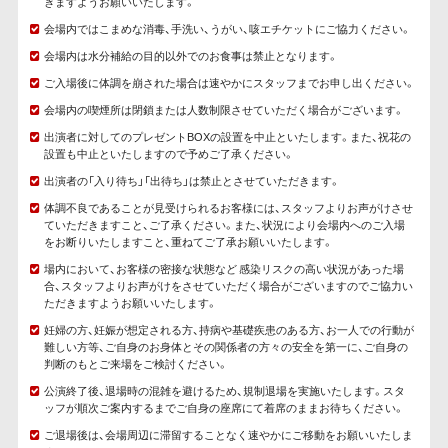
きますようお願いいたします。
会場内ではこまめな消毒、手洗い、うがい、咳エチケットにご協力ください。
会場内は水分補給の目的以外でのお食事は禁止となります。
ご入場後に体調を崩された場合は速やかにスタッフまでお申し出ください。
会場内の喫煙所は閉鎖または人数制限させていただく場合がございます。
出演者に対してのプレゼントBOXの設置を中止といたします。また、祝花の
設置も中止といたしますので予めご了承ください。
出演者の「入り待ち」「出待ち」は禁止とさせていただきます。
体調不良であることが見受けられるお客様には、スタッフよりお声がけさせ
ていただきますこと、ご了承ください。また、状況により会場内へのご入場
をお断りいたしますこと、重ねてご了承お願いいたします。
場内において、お客様の密接な状態など 感染リスクの高い状況があった場
合、スタッフよりお声がけをさせていただく場合がございますのでご協力い
ただきますようお願いいたします。
妊婦の方、妊娠が想定される方、持病や基礎疾患のある方、お一人での行動が
難しい方等、ご自身のお身体とその関係者の方々の安全を第一に、ご自身の
判断のもとご来場をご検討ください。
公演終了後、退場時の混雑を避けるため、規制退場を実施いたします。スタ
ッフが順次ご案内するまでご自身の座席にて着席のままお待ちください。
ご退場後は、会場周辺に滞留することなく速やかにご移動をお願いいたしま