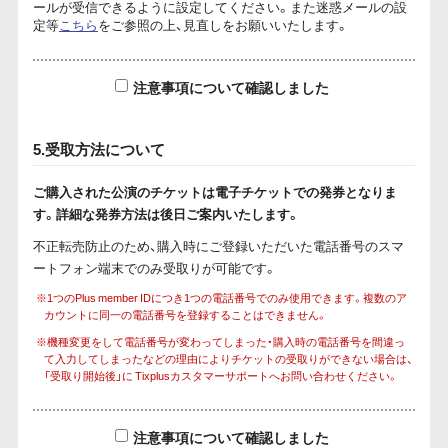
ールが受信できるように設定してください。また迷惑メールの設
定等
こちら
をご参照の上、見直しをお願いいたします。
注意事項について確認しました
5.受取方法について
ご購入された公演のチケットは電子チケットでの発券となりま
す。詳細な発券方法は後日ご案内いたします。
不正転売防止のため、購入時にご登録いただいた電話番号のスマ
ートフォン端末でのみ受取りが可能です。
※1つのPlus member IDにつき1つの電話番号でのみ使用できます。複数のア
カウントに同一の電話番号を登録することはできません。
※機種変更をして電話番号が変わってしまった・購入時の電話番号を間違っ
て入力してしまったなどの理由によりチケットの受取りができない場合は、
「受取り開始後」に Tixplusカスタマーサポートへお問い合わせください。
注意事項について確認しました