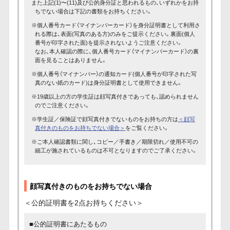
また上記(1)〜(11)及び公的身分証と思われるもの、いずれかをお持
ちでない場合は下記の書類をお持ちください。
※個人番号カード（マイナンバーカード）を身分証明書として利用さ
れる際は、表面(写真のある方)のみをご提示ください。裏面(個人
番号が印字された面)を提示されないようご注意ください。
なお、本人確認の際に、個人番号カード（マイナンバーカード）の裏
面を見ることはありません。
※個人番号（マイナンバー）の通知カード(個人番号が印字された写
真のない紙のカード)は身分証明書として使用できません。
※19歳以上の方の学生証は顔写真付きであっても、認められません
のでご注意ください。
※学生証／保険証で顔写真付きでないものをお持ちの方は
＜顔写
真付きのものをお持ちでない場合＞
をご覧ください。
※ご本人確認書類に関し、コピー／手書き／期限切れ／使用不可の
細工が施されているものは不可となりますのでご了承ください。
顔写真付きのものをお持ちでない場合
＜公的証明書を2点お持ちください＞
■公的証明書にあたるもの