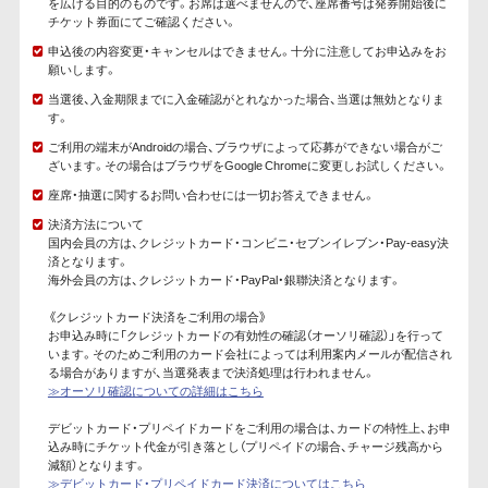
を広げる目的のものです。お席は選べませんので、座席番号は発券開始後に
チケット券面にてご確認ください。
申込後の内容変更・キャンセルはできません。十分に注意してお申込みをお
願いします。
当選後、入金期限までに入金確認がとれなかった場合、当選は無効となりま
す。
ご利用の端末がAndroidの場合、ブラウザによって応募ができない場合がご
ざいます。その場合はブラウザをGoogle Chromeに変更しお試しください。
座席・抽選に関するお問い合わせには一切お答えできません。
決済方法について
国内会員の方は、クレジットカード・コンビニ・セブンイレブン・Pay-easy決
済となります。
海外会員の方は、クレジットカード・PayPal・銀聯決済となります。
《クレジットカード決済をご利用の場合》
お申込み時に「クレジットカードの有効性の確認（オーソリ確認）」を行って
います。そのためご利用のカード会社によっては利用案内メールが配信され
る場合がありますが、当選発表まで決済処理は行われません。
≫オーソリ確認についての詳細はこちら
デビットカード・プリペイドカードをご利用の場合は、カードの特性上、お申
込み時にチケット代金が引き落とし（プリペイドの場合、チャージ残高から
減額）となります。
≫デビットカード・プリペイドカード決済についてはこちら