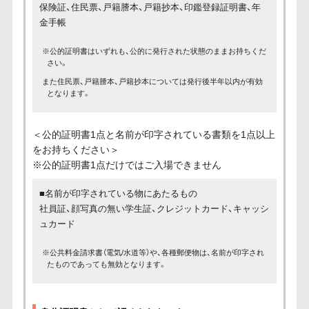
保険証、住民票、戸籍謄本、戸籍抄本、印鑑登録証明書、年
金手帳
※公的証明書はいずれも、公的に発行された状態のままお持ちくだ
さい。
また住民票、戸籍謄本、戸籍抄本については発行後半年以内が有効
となります。
＜公的証明書1点と名前が印字されている書類を1点以上
をお持ちください＞
※公的証明書1点だけではご入場できません
■名前が印字されている物にあたるもの
社員証、顔写真の無い学生証、クレジットカード、キャッシ
ュカード
※公共料金請求書（電気/水道等）や、各種郵便物は、名前が印字され
たものであっても無効となります。