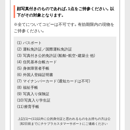
顔写真付きのものであれば、1点をご持参ください。以
下がその対象となります。
※全てについてコピーは不可です。有効期限内の現物を
ご持参ください。
（1） パスポート
（2） 運転免許証／国際運転免許証
（3） 写真付き公的免許証（船舶・航空・建築士 他）
（4） 住民基本台帳カード
（5） 身体障害者手帳
（6） 外国人登録証明書
（7） マイナンバーカード（通知カードは不可）
（8） 福祉手帳
（9） 写真入り保険証
（10）写真入り学生証
（11）療育手帳
上記(1)〜(11)以外に公的身分証と思われるものをお持ちの方は公
演2日前までにチケプラカスタマーサポートにご連絡ください