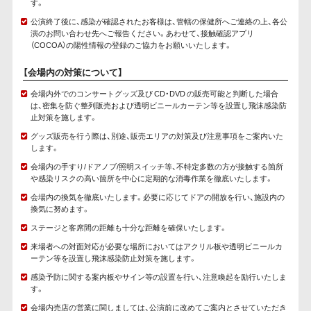
す。
公演終了後に、感染が確認されたお客様は、管轄の保健所へご連絡の上、各公
演のお問い合わせ先へご報告ください。あわせて、接触確認アプリ
（COCOA）の陽性情報の登録のご協力をお願いいたします。
【会場内の対策について】
会場内外でのコンサートグッズ及び CD・DVD の販売可能と判断した場合
は、密集を防ぐ整列販売および透明ビニールカーテン等を設置し飛沫感染防
止対策を施します。
グッズ販売を行う際は、別途、販売エリアの対策及び注意事項をご案内いた
します。
会場内の手すり/ドアノブ/照明スイッチ等、不特定多数の方が接触する箇所
や感染リスクの高い箇所を中心に定期的な消毒作業を徹底いたします。
会場内の換気を徹底いたします。必要に応じてドアの開放を行い、施設内の
換気に努めます。
ステージと客席間の距離も十分な距離を確保いたします。
来場者への対面対応が必要な場所においてはアクリル板や透明ビニールカ
ーテン等を設置し飛沫感染防止対策を施します。
感染予防に関する案内板やサイン等の設置を行い、注意喚起を励行いたしま
す。
会場内売店の営業に関しましては、公演前に改めてご案内とさせていただき