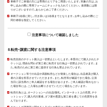
車椅子でご来場の方には専用のエリアをご用意いたします。対象の方は、お
申し込みの際に専用フォームにチェックを入れてください。 座席数には限
りがございますので、あらかじめご了承ください。
車椅子1名様に対し、付き添いは1名様までとなります。お申し込みの際にご
同行者様を指定してください。
注意事項について確認しました
8.転売・譲渡に関する注意事項
転売目的のチケット購入は一切禁止といたします。本受付にて購入されたチ
ケットは、理由を問わず第三者に転売する行為は一切禁止されています。ま
た、転売のために第三者に提供する行為も禁止されています。
オークション等での出品や高額転売などが発覚した場合は、出品者及び購入
者の入場を拒否させていただきます。また、転売等が確認できた場合、公演
当日に該当席のご本人確認をする場合があります。ご本人確認が取れなかっ
た場合等には、ご入場をお断りさせていただく場合もございます。
転売行為とは、オークションへの出品/落札、インターネット上の売買、チケ
ットショップ、購入代行業者、ダフ屋や悪質な第三者を通じての売買等を含
んでおります。
チケットの譲渡等に関するトラブルの責任は一切負いかねます。