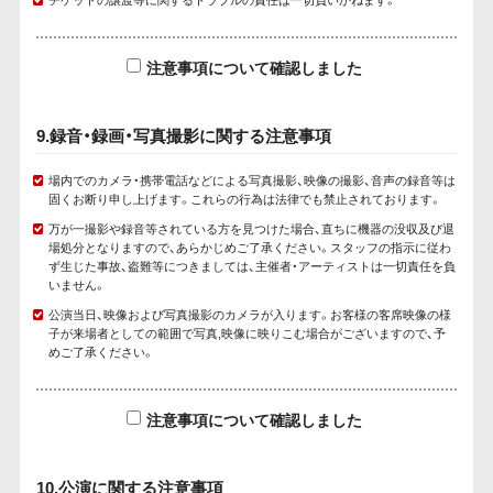
注意事項について確認しました
9.録音・録画・写真撮影に関する注意事項
場内でのカメラ・携帯電話などによる写真撮影、映像の撮影、音声の録音等は
固くお断り申し上げます。これらの行為は法律でも禁止されております。
万が一撮影や録音等されている方を見つけた場合、直ちに機器の没収及び退
場処分となりますので、あらかじめご了承ください。スタッフの指示に従わ
ず生じた事故、盗難等につきましては、主催者・アーティストは一切責任を負
いません。
公演当日、映像および写真撮影のカメラが入ります。お客様の客席映像の様
子が来場者としての範囲で写真,映像に映りこむ場合がございますので、予
めご了承ください。
注意事項について確認しました
10.公演に関する注意事項