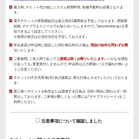
購入時、チケット代の他にシステム利用料等、各種手数料が必要となりま
す。
電子チケットの受取開始日は各公演日2週間前を予定しております。受取開
始後、チケプラよりメールでお知らせいたしますので、「plusmember.jp」を受
信できるよう設定してください。
※座席の表示は公演日当日を予定しております。
申込者及び申込時に指定した同行者以外の入場は、
理由の如何を問わずお断
り
いたします。
ご家族間、ご友人間であっても
譲渡は固くお断りいたします。
いかなる理由
があっても、変更受付しませんので、申込時は入力間違い・入力漏れの無いよ
うご注意ください。
チケットの不正売買（転売）及び譲渡は、禁止行為とさせていただいておりま
す。
第三者へチケットを転売または譲渡する行為は、目的・理由に関わらず一切
禁止しております。ご来場が難しくなった際には「チケプラトレード」をご
利用ください。
注意事項について確認しました