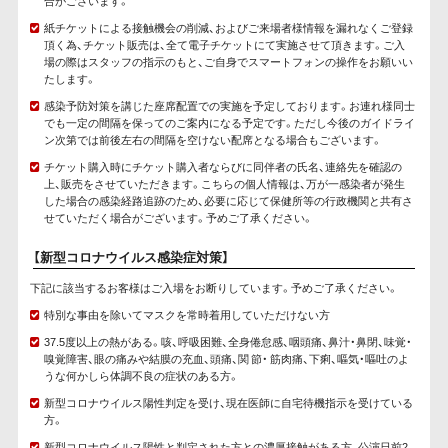
合がございます。
紙チケットによる接触機会の削減、およびご来場者様情報を漏れなくご登録
頂く為、チケット販売は、全て電子チケットにて実施させて頂きます。ご入
場の際はスタッフの指示のもと、ご自身でスマートフォンの操作をお願いい
たします。
感染予防対策を講じた座席配置での実施を予定しております。お連れ様同士
でも一定の間隔を保ってのご案内になる予定です。ただし今後のガイドライ
ン次第では前後左右の間隔を空けない配席となる場合もございます。
チケット購入時にチケット購入者ならびに同伴者の氏名、連絡先を確認の
上、販売をさせていただきます。こちらの個人情報は、万が一感染者が発生
した場合の感染経路追跡のため、必要に応じて保健所等の行政機関と共有さ
せていただく場合がございます。予めご了承ください。
【新型コロナウイルス感染症対策】
下記に該当するお客様はご入場をお断りしています。予めご了承ください。
特別な事由を除いてマスクを常時着用していただけない方
37.5度以上の熱がある。咳、呼吸困難、全身倦怠感、咽頭痛、鼻汁・鼻閉、味覚・
嗅覚障害、眼の痛みや結膜の充血、頭痛、関 節・ 筋肉痛、下痢、嘔気・嘔吐のよ
うな何かしら体調不良の症状のある方。
新型コロナウイルス陽性判定を受け、現在医師に自宅待機指示を受けている
方。
新型コロナウイルス陽性と判定された方との濃厚接触がある方、公演日前2