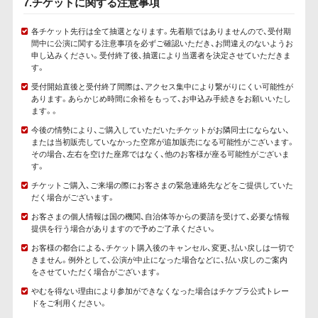
7.チケットに関する注意事項
各チケット先行は全て抽選となります。先着順ではありませんので、受付期
間中に公演に関する注意事項を必ずご確認いただき、お間違えのないようお
申し込みください。受付終了後、抽選により当選者を決定させていただきま
す。
受付開始直後と受付終了間際は、アクセス集中により繋がりにくい可能性が
あります。あらかじめ時間に余裕をもって、お申込み手続きをお願いいたし
ます。。
今後の情勢により、ご購入していただいたチケットがお隣同士にならない、
または当初販売していなかった空席が追加販売になる可能性がございます。
その場合、左右を空けた座席ではなく、他のお客様が座る可能性がございま
す。
チケットご購入、ご来場の際にお客さまの緊急連絡先などをご提供していた
だく場合がございます。
お客さまの個人情報は国の機関、自治体等からの要請を受けて、必要な情報
提供を行う場合がありますので予めご了承ください。
お客様の都合による、チケット購入後のキャンセル、変更、払い戻しは一切で
きません。例外として、公演が中止になった場合などに、払い戻しのご案内
をさせていただく場合がございます。
やむを得ない理由により参加ができなくなった場合はチケプラ公式トレー
ドをご利用ください。