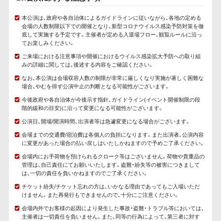
本公演は、政府や各自治体によるガイドラインに従いながら、各地の定める
会場の人数制限以下での開催となり、新型コロナウイルス感染予防対策を徹
底して実施する予定です。主催者が定める入退場フロー、観覧ルールに沿っ
てお楽しみください。
ご来場における注意事項や開催におけるウイルス感染拡大予防への取り組
みの詳細に関しては、後述する内容をご確認ください。
なお、本公演は会場収容人数の制限が非常に厳しくなり実施が著しく困難な
場合、やむを得ず公演中止の判断となる可能性がございます。
今後政府や各自治体が今後示す指針、ガイドライン(イベント開催制限の段
階的緩和の目安)に沿って変更になる可能性がございます。
公演日、開場/開演時間、出演者等は急遽変更になる場合がございます。
会場までの交通費/宿泊費は各個人の負担になります。また出演者、公演内容
に変更があった場合の払い戻しはいたしかねますので予めご了承ください。
会場内にお手荷物を預けられるクローク等はございません。荷物や貴重品の
管理は、自己責任にてお願いいたします。盗難・紛失等の被害につきまして
は、一切の責任を負いかねますのでご了承ください。
チケット紛失/チケット忘れの方は、いかなる理由であってもご入場いただ
けません。また再発行もできませんので、十分にご注意ください。
会場内外でお客様の起因により発生した事故・盗難・トラブル等においては、
主催者は一切責任を負いません。また、同等の行為によって、第三者に対す