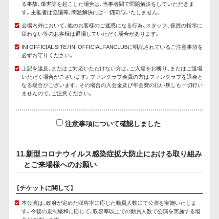
る事故、傷害等を起こした場合は、当事者間で問題解決をしていただきま
す。主催者は協議等、問題解決には一切関与いたしません。
会場内外において、他のお客様のご迷惑になる行為、スタッフ、係員の指示に
従わない等のお客様は退場していただく場合があります。
INI OFFICIAL SITE / INI OFFICIAL FANCLUBに明記されているご注意事項を
必ずお守りください。
上記を違反、またはご対応いただけない方は、ご入場をお断り、またはご退場
いただく場合がございます。ファンクラブ会員の方はファンクラブを退会と
なる場合がございます。その場合の入会金及び年会費の払い戻しも一切行い
ませんので、ご注意ください。
注意事項について確認しました
11.新型コロナウイルス感染症拡大防止における取り組み
とご来場様へのお願い
【チケットに関して】
本公演は、政府が定めた収容率に応じた動員人数にて公演を実施いたしま
す。今後の規制緩和に応じて、収容率以上での動員人数で公演を実施する場