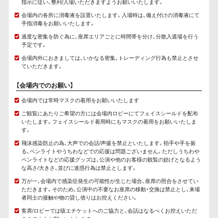
指示に従い、整列/入場いただきますようお願いいたします。
会場内の各所に消毒液を設置いたします。入場時は、備え付けの消毒液にて
手指消毒をお願いいたします。
過度な密集を防ぐ為に、座席エリアごとに時間帯を分け、分散入退場を行う
予定です。
会場内外におきましては、いかなる密集、トレーディング行為も禁止とさせ
ていただきます。
【会場内でのお願い】
会場内では常時マスクの着用をお願いいたします
ご観覧にあたりご希望の方には会場内ロビーにてフェイスシールドを配布
いたします。フェイスシールド着用時にもマスクの着用をお願いいたしま
す。
飛沫感染防止の為、大声での会話/声援を禁止といたします。拍手や手を振
る、ペンライトやうちわなどでの応援は問題ございません。ただしうちわや
ペンライトなどの応援グッズは、公演や他のお客様の観覧の妨げとなるよう
な高さ/大きさ、並びに迷惑行為は禁止とします。
万が一、会場内で感染症発生の可能性が生じた場合、座席の照合をさせてい
ただきます。そのため、公演中の不要なお座席の移動・交換は禁止とし、来場
者同士の接触や物の貸し借りはお控えください。
客席/ロビーでは咳エチケットへのご協力と、会話はなるべくお控えいただ