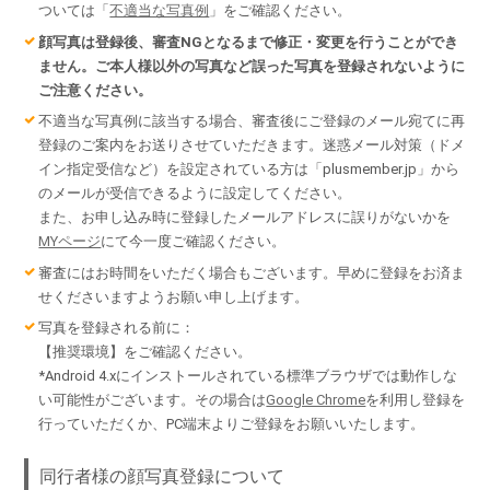
ついては「
不適当な写真例
」をご確認ください。
顔写真は登録後、審査NGとなるまで修正・変更を行うことができ
ません。ご本人様以外の写真など誤った写真を登録されないように
ご注意ください。
不適当な写真例に該当する場合、審査後にご登録のメール宛てに再
登録のご案内をお送りさせていただきます。迷惑メール対策（ドメ
イン指定受信など）を設定されている方は「plusmember.jp」から
のメールが受信できるように設定してください。
また、お申し込み時に登録したメールアドレスに誤りがないかを
MYページ
にて今一度ご確認ください。
審査にはお時間をいただく場合もございます。早めに登録をお済ま
せくださいますようお願い申し上げます。
写真を登録される前に：
【推奨環境】をご確認ください。
*Android 4.xにインストールされている標準ブラウザでは動作しな
い可能性がございます。その場合は
Google Chrome
を利用し登録を
行っていただくか、PC端末よりご登録をお願いいたします。
同行者様の顔写真登録について